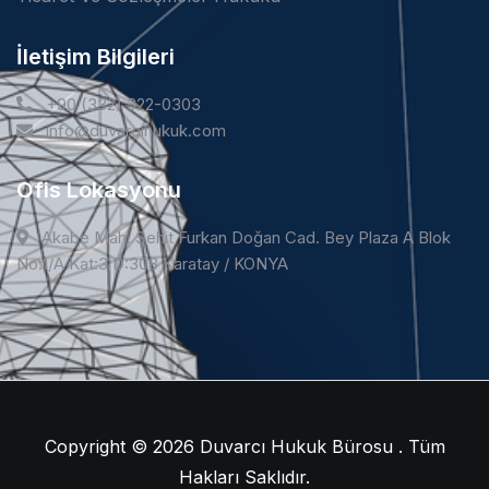
İletişim Bilgileri
+90 (332) 322-0303
info@duvarcihukuk.com
Ofis Lokasyonu
Akabe Mah. Şehit Furkan Doğan Cad. Bey Plaza A Blok
No:1/A Kat:3 D:308 Karatay / KONYA
Copyright © 2026
Duvarcı Hukuk Bürosu . Tüm
Hakları Saklıdır.