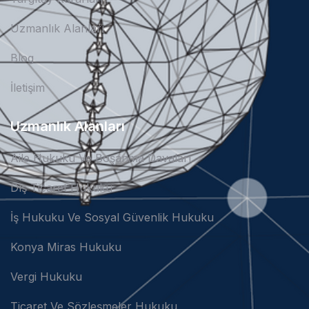
Uzmanlık Alanları
Blog
İletişim
Uzmanlık Alanları
Aile Hukuku Ve Boşanma Davaları
Dış Ticaret Hukuku
İş Hukuku Ve Sosyal Güvenlik Hukuku
Konya Miras Hukuku
Vergi Hukuku
Ticaret Ve Sözleşmeler Hukuku