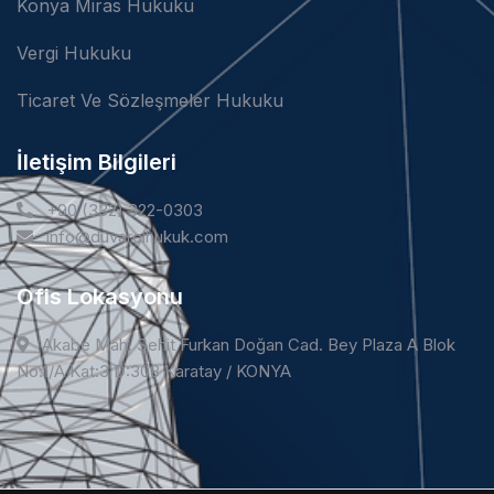
Konya Miras Hukuku
Vergi Hukuku
Ticaret Ve Sözleşmeler Hukuku
İletişim Bilgileri
+90 (332) 322-0303
info@duvarcihukuk.com
Ofis Lokasyonu
Akabe Mah. Şehit Furkan Doğan Cad. Bey Plaza A Blok
No:1/A Kat:3 D:308 Karatay / KONYA