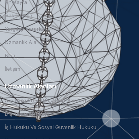
Anasayfa
Hakkımızda
Yargıtay Kararları
Uzmanlık Alanları
Blog
İletişim
Uzmanlık Alanları
Aile Hukuku Ve Boşanma Davaları
Dış Ticaret Hukuku
İş Hukuku Ve Sosyal Güvenlik Hukuku