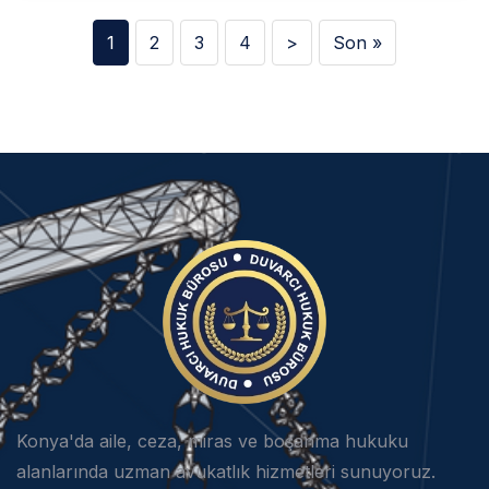
1
2
3
4
>
Son »
Konya'da aile, ceza, miras ve boşanma hukuku
alanlarında uzman avukatlık hizmetleri sunuyoruz.