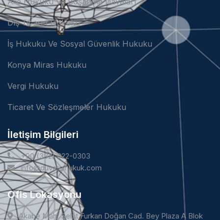
Aile Hukuku Ve Boşanma Davaları
Dış Ticaret Hukuku
İş Hukuku Ve Sosyal Güvenlik Hukuku
Konya Miras Hukuku
Vergi Hukuku
Ticaret Ve Sözleşmeler Hukuku
İletişim Bilgileri
+90 (332) 322-0303
info@duvarcihukuk.com
Ofis Lokasyonu
Akabe Mah. Şehit Furkan Doğan Cad. Bey Plaza A Blok