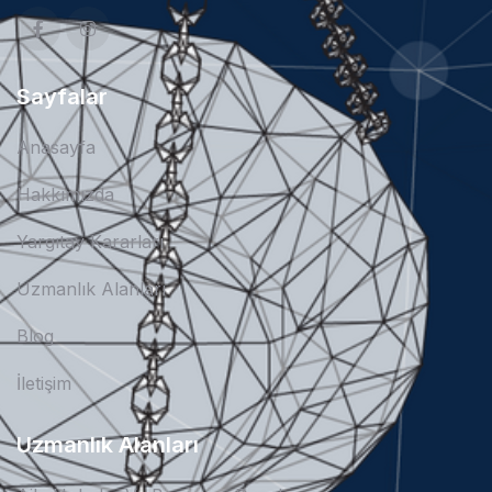
Sayfalar
Anasayfa
Hakkımızda
Yargıtay Kararları
Uzmanlık Alanları
Blog
İletişim
Uzmanlık Alanları