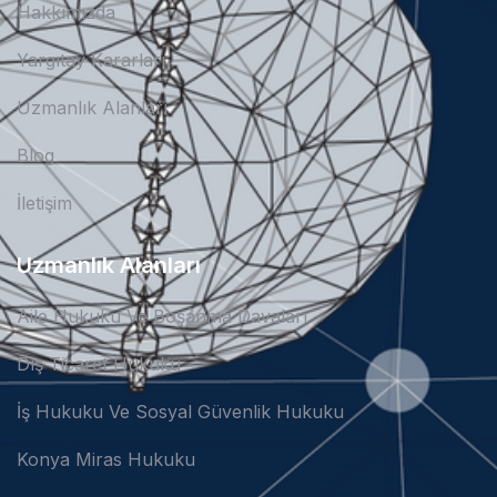
Hakkımızda
Yargıtay Kararları
Uzmanlık Alanları
Blog
İletişim
Uzmanlık Alanları
Aile Hukuku Ve Boşanma Davaları
Dış Ticaret Hukuku
İş Hukuku Ve Sosyal Güvenlik Hukuku
Konya Miras Hukuku