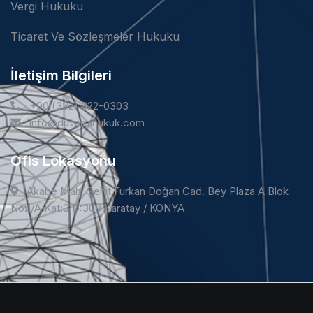
Vergi Hukuku
Ticaret Ve Sözleşmeler Hukuku
İletişim Bilgileri
+90 (332) 322-0303
info@duvarcihukuk.com
Ofis Lokasyonu
Akabe Mah. Şehit Furkan Doğan Cad. Bey Plaza A Blok
No:1/A Kat:3 D:308 Karatay / KONYA