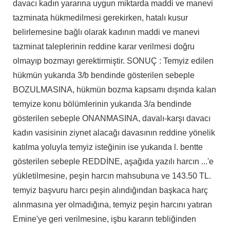
davacı kadın yararına uygun miktarda maddi ve manevi
tazminata hükmedilmesi gerekirken, hatalı kusur
belirlemesine bağlı olarak kadının maddi ve manevi
tazminat taleplerinin reddine karar verilmesi doğru
olmayıp bozmayı gerektirmiştir. SONUÇ : Temyiz edilen
hükmün yukarıda 3/b bendinde gösterilen sebeple
BOZULMASINA, hükmün bozma kapsamı dışında kalan
temyize konu bölümlerinin yukarıda 3/a bendinde
gösterilen sebeple ONANMASINA, davalı-karşı davacı
kadın vasisinin ziynet alacağı davasının reddine yönelik
katılma yoluyla temyiz isteğinin ise yukarıda l. bentte
gösterilen sebeple REDDİNE, aşağıda yazılı harcın ...'e
yükletilmesine, peşin harcın mahsubuna ve 143.50 TL.
temyiz başvuru harcı peşin alındığından başkaca harç
alınmasına yer olmadığına, temyiz peşin harcını yatıran
Emine'ye geri verilmesine, işbu kararın tebliğinden