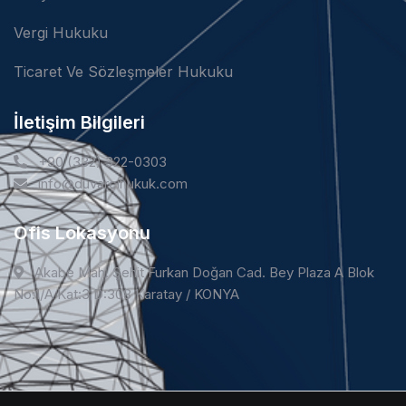
Vergi Hukuku
Ticaret Ve Sözleşmeler Hukuku
İletişim Bilgileri
+90 (332) 322-0303
info@duvarcihukuk.com
Ofis Lokasyonu
Akabe Mah. Şehit Furkan Doğan Cad. Bey Plaza A Blok
No:1/A Kat:3 D:308 Karatay / KONYA