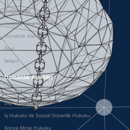
Hakkımızda
Yargıtay Kararları
Uzmanlık Alanları
Blog
İletişim
Uzmanlık Alanları
Aile Hukuku Ve Boşanma Davaları
Dış Ticaret Hukuku
İş Hukuku Ve Sosyal Güvenlik Hukuku
Konya Miras Hukuku