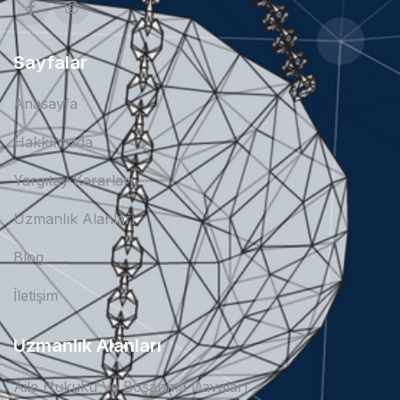
Sayfalar
Anasayfa
Hakkımızda
Yargıtay Kararları
Uzmanlık Alanları
Blog
İletişim
Uzmanlık Alanları
Aile Hukuku Ve Boşanma Davaları