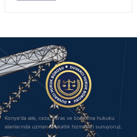
Konya'da aile, ceza, miras ve boşanma hukuku
alanlarında uzman avukatlık hizmetleri sunuyoruz.