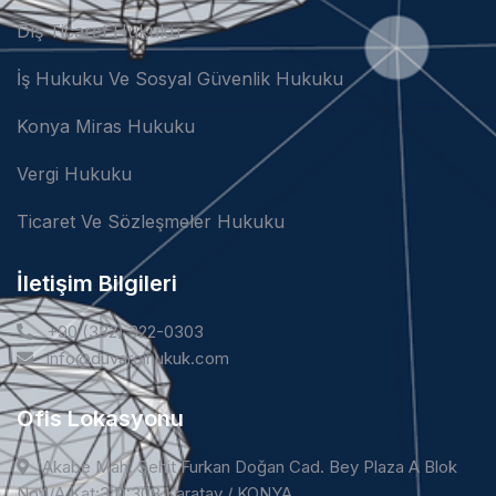
Dış Ticaret Hukuku
İş Hukuku Ve Sosyal Güvenlik Hukuku
Konya Miras Hukuku
Vergi Hukuku
Ticaret Ve Sözleşmeler Hukuku
İletişim Bilgileri
+90 (332) 322-0303
info@duvarcihukuk.com
Ofis Lokasyonu
Akabe Mah. Şehit Furkan Doğan Cad. Bey Plaza A Blok
No:1/A Kat:3 D:308 Karatay / KONYA