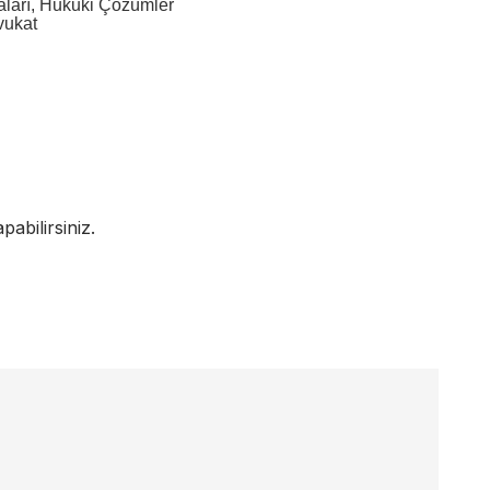
avaları, Hukuki Çözümler
vukat
abilirsiniz.