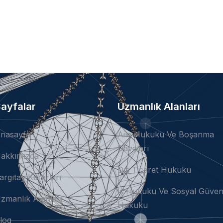
ayfalar
Uzmanlık Alanları
nasayfa
Aile Hukuku Ve Boşanma
Davaları
akkımızda
Dış Ticaret Hukuku
argıtay Kararları
İş Hukuku Ve Sosyal Güven
zmanlık Alanları
Hukuku
log