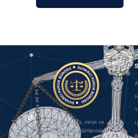
S
A
H
Y
Konya'da aile, ceza, miras ve
U
boşanma hukuku alanlarında
B