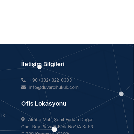
İletişim Bilgileri
+90 (332) 322-0303
info@duvarcihukuk.com
Ofis Lokasyonu
lik
Akabe Mah. Şehit Furkan Doğan
Cad. Bey Plaza A Blok No:1/A Kat:3
D:308 Karatay / KONYA