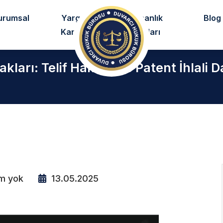
urumsal
Yargıtay
Uzmanlık
Blog
Kararları
Alanları
kları: Telif Hakları ve Patent İhlali 
m yok
13.05.2025