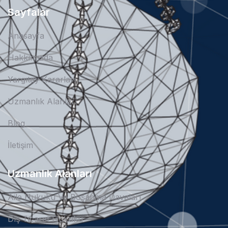
Sayfalar
Anasayfa
Hakkımızda
Yargıtay Kararları
Uzmanlık Alanları
Blog
İletişim
Uzmanlık Alanları
Aile Hukuku Ve Boşanma Davaları
Dış Ticaret Hukuku