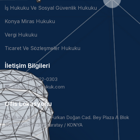
İş Hukuku Ve Sosyal Güvenlik Hukuku
Konya Miras Hukuku
Vergi Hukuku
Ticaret Ve Sözleşmeler Hukuku
İletişim Bilgileri
+90 (332) 322-0303
info@duvarcihukuk.com
Ofis Lokasyonu
Akabe Mah. Şehit Furkan Doğan Cad. Bey Plaza A Blok
No:1/A Kat:3 D:308 Karatay / KONYA