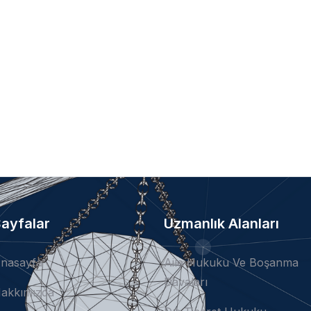
ayfalar
Uzmanlık Alanları
nasayfa
Aile Hukuku Ve Boşanma
Davaları
akkımızda