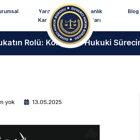
urumsal
Yargıtay
Uzmanlık
Blog
Kararları
Alanları
ukatın Rolü: Konya'da Hukuki Sürec
m yok
13.05.2025