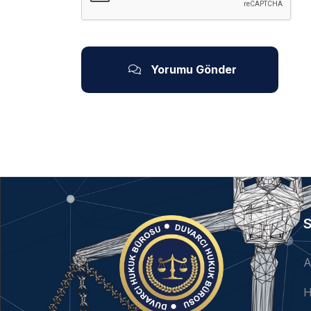
Yorumu Gönder
S
A
H