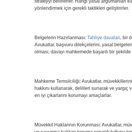
stratejiyi belirlerler. Hangi yasal argümanları ku
yönlendirmek için gerekli taktikleri geliştirirler.
Belgelerin Hazırlanması:
Tahliye davaları
, bir
Avukatlar, başvuru dilekçelerini, yasal belgeler
olması, davayı mahkemede başarılı bir şekilde 
Mahkeme Temsilciliği: Avukatlar, müvekkille
hakkını kullanarak, delilleri sunarak ve yargıç
en iyi çıkarlarını korumayı amaçlarlar.
Müvekkil Haklarının Korunması: Avukatlar, müve
ve savunma hakkını koruma sorumluluğunu taşırl