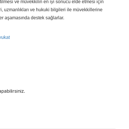
tilmesi ve müvekkilin en iyi sonucu elde etmesi için
, uzmanlıkları ve hukuki bilgileri ile müvekkillerine
her aşamasında destek sağlarlar.
vukat
abilirsiniz.