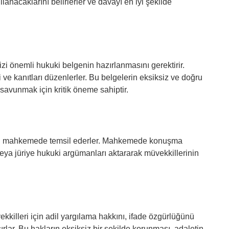
llanacaklarını belirlerler ve davayı en iyi şekilde
 dizi önemli hukuki belgenin hazırlanmasını gerektirir.
i ve kanıtları düzenlerler. Bu belgelerin eksiksiz ve doğru
savunmak için kritik öneme sahiptir.
rini mahkemede temsil ederler. Mahkemede konuşma
 veya jüriye hukuki argümanları aktararak müvekkillerinin
kkilleri için adil yargılama hakkını, ifade özgürlüğünü
ar. Bu hakların eksiksiz bir şekilde korunması, adaletin