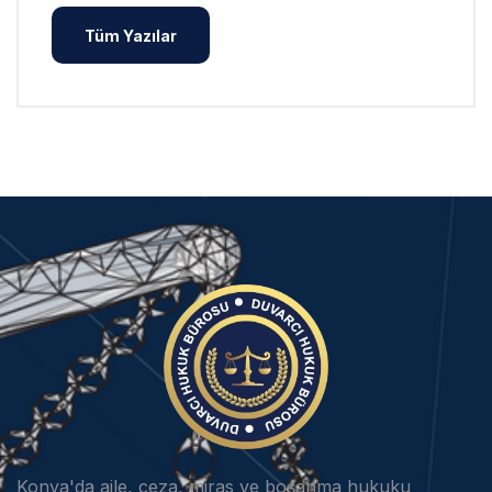
Tüm Yazılar
Konya'da aile, ceza, miras ve boşanma hukuku