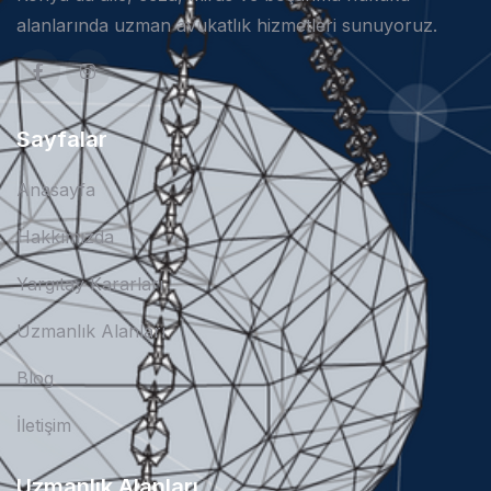
alanlarında uzman avukatlık hizmetleri sunuyoruz.
Sayfalar
Anasayfa
Hakkımızda
Yargıtay Kararları
Uzmanlık Alanları
Blog
İletişim
Uzmanlık Alanları