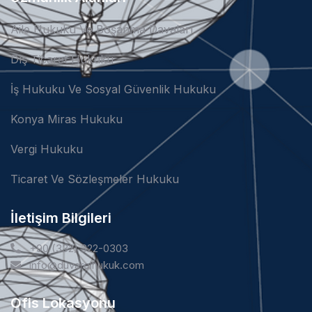
Aile Hukuku Ve Boşanma Davaları
Dış Ticaret Hukuku
İş Hukuku Ve Sosyal Güvenlik Hukuku
Konya Miras Hukuku
Vergi Hukuku
Ticaret Ve Sözleşmeler Hukuku
İletişim Bilgileri
+90 (332) 322-0303
info@duvarcihukuk.com
Ofis Lokasyonu