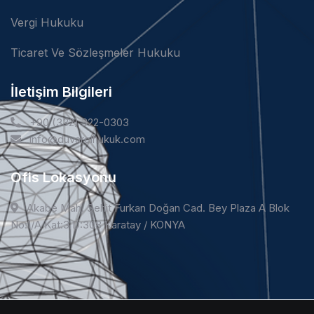
Vergi Hukuku
Ticaret Ve Sözleşmeler Hukuku
İletişim Bilgileri
+90 (332) 322-0303
info@duvarcihukuk.com
Ofis Lokasyonu
Akabe Mah. Şehit Furkan Doğan Cad. Bey Plaza A Blok
No:1/A Kat:3 D:308 Karatay / KONYA