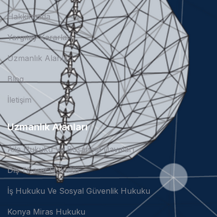
Hakkımızda
Yargıtay Kararları
Uzmanlık Alanları
Blog
İletişim
Uzmanlık Alanları
Aile Hukuku Ve Boşanma Davaları
Dış Ticaret Hukuku
İş Hukuku Ve Sosyal Güvenlik Hukuku
Konya Miras Hukuku