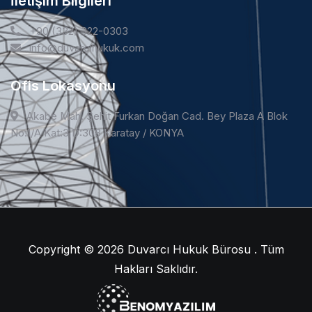
İletişim Bilgileri
+90 (332) 322-0303
info@duvarcihukuk.com
Ofis Lokasyonu
Akabe Mah. Şehit Furkan Doğan Cad. Bey Plaza A Blok
No:1/A Kat:3 D:308 Karatay / KONYA
Copyright © 2026
Duvarcı Hukuk Bürosu . Tüm
Hakları Saklıdır.