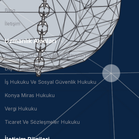
Blog
İletişim
Uzmanlık Alanları
Aile Hukuku Ve Boşanma Davaları
Dış Ticaret Hukuku
İş Hukuku Ve Sosyal Güvenlik Hukuku
Konya Miras Hukuku
Vergi Hukuku
Ticaret Ve Sözleşmeler Hukuku