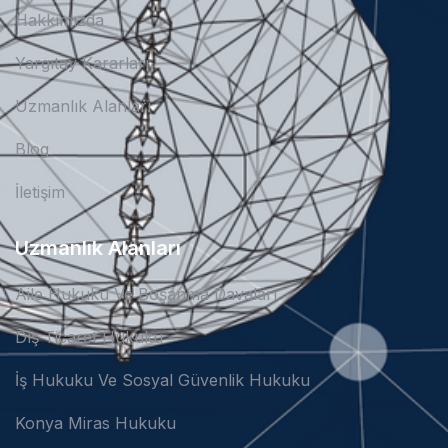
Hakkımızda
Yargıtay Kararları
Uzmanlık Alanları
Blog
İletişim
Uzmanlık Alanları
Aile Hukuku Ve Boşanma Davaları
Dış Ticaret Hukuku
İş Hukuku Ve Sosyal Güvenlik Hukuku
Konya Miras Hukuku