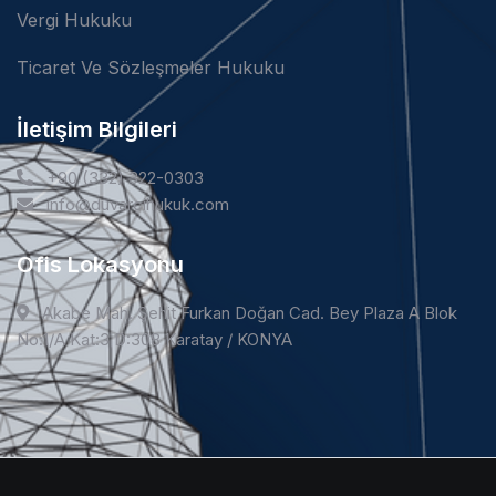
Vergi Hukuku
Ticaret Ve Sözleşmeler Hukuku
İletişim Bilgileri
+90 (332) 322-0303
info@duvarcihukuk.com
Ofis Lokasyonu
Akabe Mah. Şehit Furkan Doğan Cad. Bey Plaza A Blok
No:1/A Kat:3 D:308 Karatay / KONYA