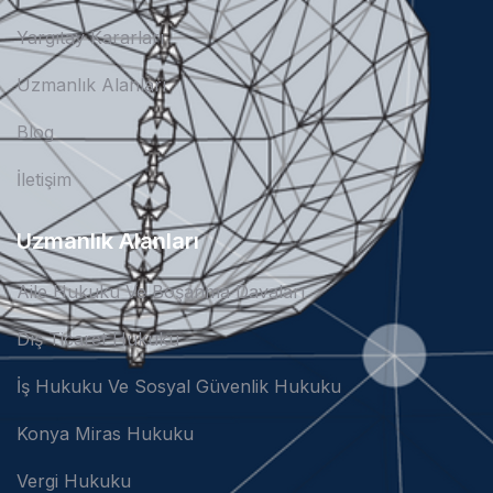
Yargıtay Kararları
Uzmanlık Alanları
Blog
İletişim
Uzmanlık Alanları
Aile Hukuku Ve Boşanma Davaları
Dış Ticaret Hukuku
İş Hukuku Ve Sosyal Güvenlik Hukuku
Konya Miras Hukuku
Vergi Hukuku