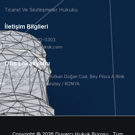
Ticaret Ve Sözleşmeler Hukuku
İletişim Bilgileri
+90 (332) 322-0303
info@duvarcihukuk.com
Ofis Lokasyonu
Akabe Mah. Şehit Furkan Doğan Cad. Bey Plaza A Blok
No:1/A Kat:3 D:308 Karatay / KONYA
Copyright © 2026
Duvarcı Hukuk Bürosu . Tüm