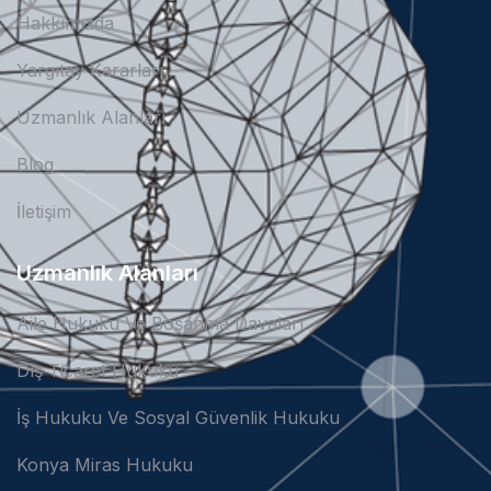
Hakkımızda
Yargıtay Kararları
Uzmanlık Alanları
Blog
İletişim
Uzmanlık Alanları
Aile Hukuku Ve Boşanma Davaları
Dış Ticaret Hukuku
İş Hukuku Ve Sosyal Güvenlik Hukuku
Konya Miras Hukuku