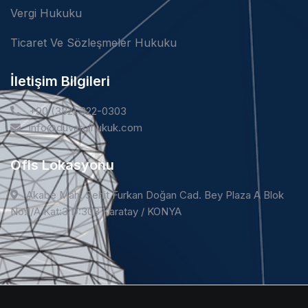
Vergi Hukuku
Ticaret Ve Sözleşmeler Hukuku
İletişim Bilgileri
+90 (332) 322-0303
info@duvarcihukuk.com
Ofis Lokasyonu
Akabe Mah. Şehit Furkan Doğan Cad. Bey Plaza A Blok
No:1/A Kat:3 D:308 Karatay / KONYA