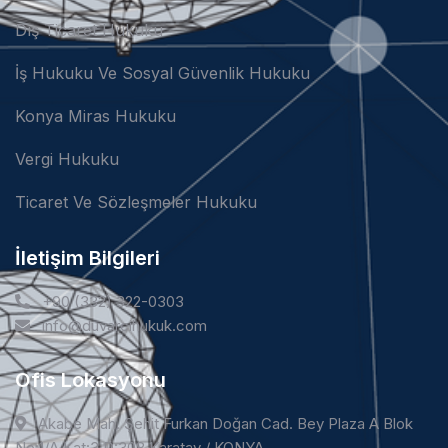
Dış Ticaret Hukuku
İş Hukuku Ve Sosyal Güvenlik Hukuku
Konya Miras Hukuku
Vergi Hukuku
Ticaret Ve Sözleşmeler Hukuku
İletişim Bilgileri
+90 (332) 322-0303
info@duvarcihukuk.com
Ofis Lokasyonu
Akabe Mah. Şehit Furkan Doğan Cad. Bey Plaza A Blok
No:1/A Kat:3 D:308 Karatay / KONYA