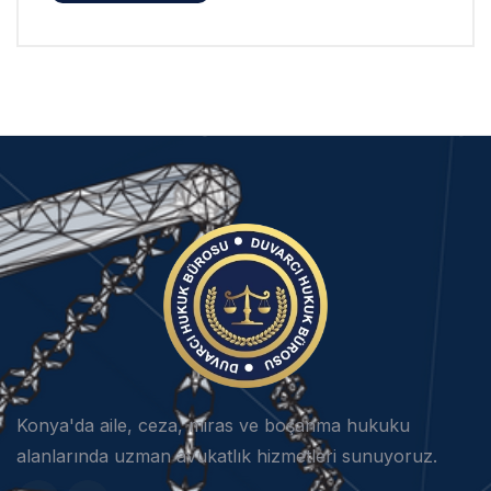
Konya'da aile, ceza, miras ve boşanma hukuku
alanlarında uzman avukatlık hizmetleri sunuyoruz.