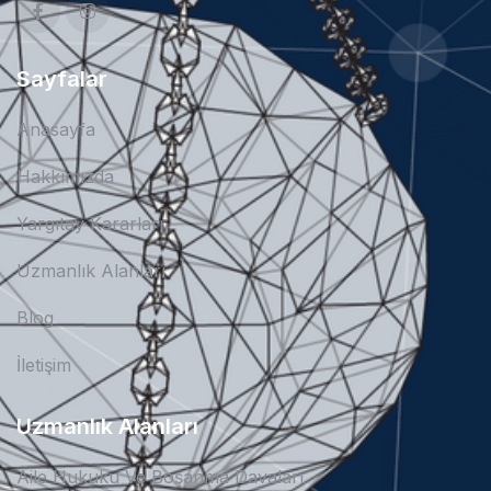
Sayfalar
Anasayfa
Hakkımızda
Yargıtay Kararları
Uzmanlık Alanları
Blog
İletişim
Uzmanlık Alanları
Aile Hukuku Ve Boşanma Davaları