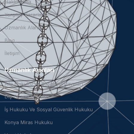
Hakkımızda
Yargıtay Kararları
Uzmanlık Alanları
Blog
İletişim
Uzmanlık Alanları
Aile Hukuku Ve Boşanma Davaları
Dış Ticaret Hukuku
İş Hukuku Ve Sosyal Güvenlik Hukuku
Konya Miras Hukuku