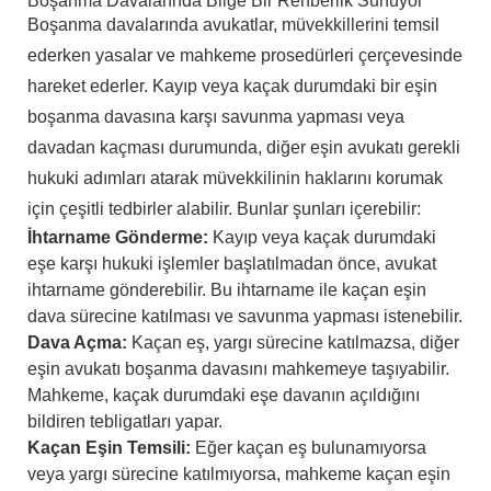
Boşanma Davalarında Bilge Bir Rehberlik Sunuyor
Boşanma davalarında avukatlar, müvekkillerini temsil
ederken yasalar ve mahkeme prosedürleri çerçevesinde
hareket ederler. Kayıp veya kaçak durumdaki bir eşin
boşanma davasına karşı savunma yapması veya
davadan kaçması durumunda, diğer eşin avukatı gerekli
hukuki adımları atarak müvekkilinin haklarını korumak
için çeşitli tedbirler alabilir. Bunlar şunları içerebilir:
İhtarname Gönderme:
Kayıp veya kaçak durumdaki
eşe karşı hukuki işlemler başlatılmadan önce, avukat
ihtarname gönderebilir. Bu ihtarname ile kaçan eşin
dava sürecine katılması ve savunma yapması istenebilir.
Dava Açma:
Kaçan eş, yargı sürecine katılmazsa, diğer
eşin avukatı boşanma davasını mahkemeye taşıyabilir.
Mahkeme, kaçak durumdaki eşe davanın açıldığını
bildiren tebligatları yapar.
Kaçan Eşin Temsili:
Eğer kaçan eş bulunamıyorsa
veya yargı sürecine katılmıyorsa, mahkeme kaçan eşin