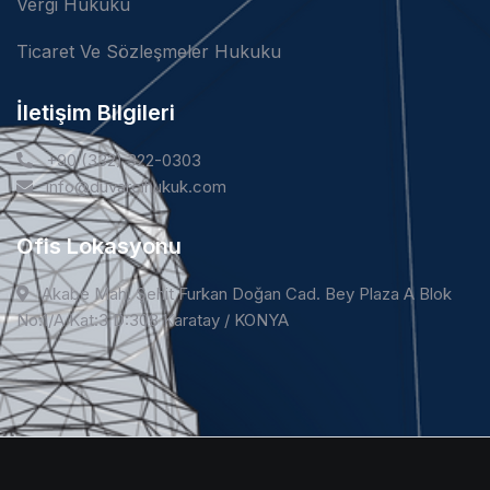
Vergi Hukuku
Ticaret Ve Sözleşmeler Hukuku
İletişim Bilgileri
+90 (332) 322-0303
info@duvarcihukuk.com
Ofis Lokasyonu
Akabe Mah. Şehit Furkan Doğan Cad. Bey Plaza A Blok
No:1/A Kat:3 D:308 Karatay / KONYA