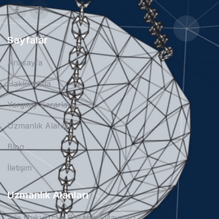
Sayfalar
Anasayfa
Hakkımızda
Yargıtay Kararları
Uzmanlık Alanları
Blog
İletişim
Uzmanlık Alanları
Aile Hukuku Ve Boşanma Davaları