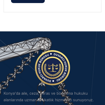
Konya'da aile, ceza, miras ve boşanma hukuku
alanlarında uzman avukatlık hizmetleri sunuyoruz.