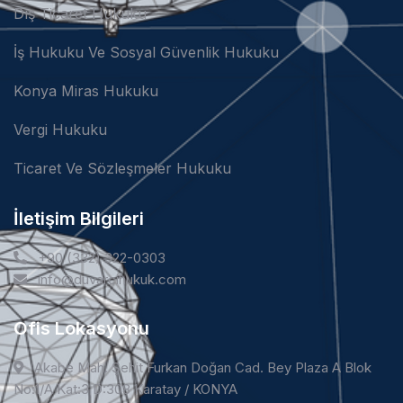
Dış Ticaret Hukuku
İş Hukuku Ve Sosyal Güvenlik Hukuku
Konya Miras Hukuku
Vergi Hukuku
Ticaret Ve Sözleşmeler Hukuku
İletişim Bilgileri
+90 (332) 322-0303
info@duvarcihukuk.com
Ofis Lokasyonu
Akabe Mah. Şehit Furkan Doğan Cad. Bey Plaza A Blok
No:1/A Kat:3 D:308 Karatay / KONYA