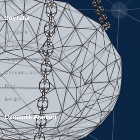
Sayfalar
Anasayfa
Hakkımızda
Yargıtay Kararları
Uzmanlık Alanları
Blog
İletişim
Uzmanlık Alanları
Aile Hukuku Ve Boşanma Davaları