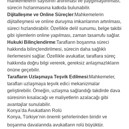
mahkemelerin sayısının artırılması ve yaygınlaştırılması,
sürecin hızlanmasına katkıda bulunabilir.
Dijitalleşme ve Online Süreçler
:
Mahkemelerin
dijitalleşmesi ve online duruşma imkanlarının artırılması,
süreci hızlandırabilir. Özellikle delil sunumu, belge takibi
gibi işlemlerin online yapılması, zaman tasarrufu sağlar.
Hukuki Bilinçlendirme
:
Tarafların boşanma süreci
hakkında bilinçlendirilmesi, sürecin daha sağlıklı
ilerlemesini sağlar. Özellikle avukatlar, taraflara süreç
hakkında doğru bilgi vererek, gereksiz anlaşmazlıkların
önüne geçebilir.
Tarafların Uzlaşmaya Teşvik Edilmesi
:
Mahkemeler,
tarafları uzlaşmaya teşvik edici mekanizmalar
geliştirebilir. Örneğin, uzlaşma sağlandığı takdirde dava
süresinin kısalacağı ve maliyetlerin azalacağı gibi
avantajlar sunulabilir.
Konya’da Avukatların Rolü
Konya, Türkiye’nin önemli şehirlerinden biridir ve
boşanma davalarında avukatların rolü büyüktür.