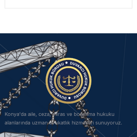
Konya'da aile, ceza, miras ve boşanma hukuku
alanlarında uzman avukatlık hizmetleri sunuyoruz.