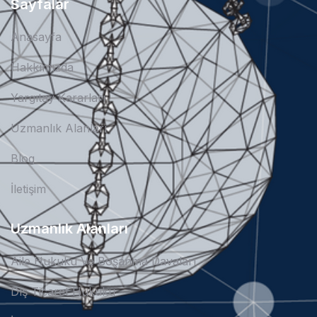
Sayfalar
Anasayfa
Hakkımızda
Yargıtay Kararları
Uzmanlık Alanları
Blog
İletişim
Uzmanlık Alanları
Aile Hukuku Ve Boşanma Davaları
Dış Ticaret Hukuku