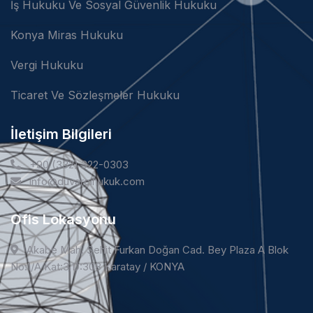
İş Hukuku Ve Sosyal Güvenlik Hukuku
Konya Miras Hukuku
Vergi Hukuku
Ticaret Ve Sözleşmeler Hukuku
İletişim Bilgileri
+90 (332) 322-0303
info@duvarcihukuk.com
Ofis Lokasyonu
Akabe Mah. Şehit Furkan Doğan Cad. Bey Plaza A Blok
No:1/A Kat:3 D:308 Karatay / KONYA