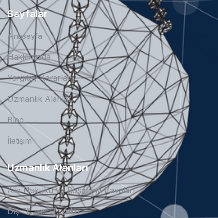
Sayfalar
Anasayfa
Hakkımızda
Yargıtay Kararları
Uzmanlık Alanları
Blog
İletişim
Uzmanlık Alanları
Aile Hukuku Ve Boşanma Davaları
Dış Ticaret Hukuku