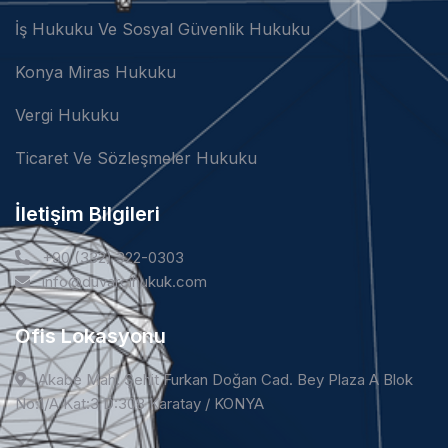
İş Hukuku Ve Sosyal Güvenlik Hukuku
Konya Miras Hukuku
Vergi Hukuku
Ticaret Ve Sözleşmeler Hukuku
İletişim Bilgileri
+90 (332) 322-0303
info@duvarcihukuk.com
Ofis Lokasyonu
Akabe Mah. Şehit Furkan Doğan Cad. Bey Plaza A Blok
No:1/A Kat:3 D:308 Karatay / KONYA