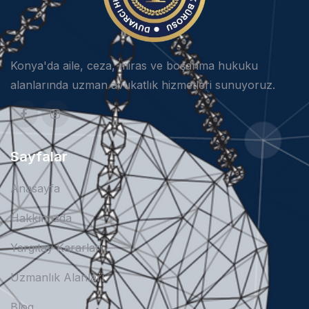
Konya'da aile, ceza, miras ve boşanma hukuku
alanlarında uzman avukatlık hizmetleri sunuyoruz.
Sayfalar
Anasayfa
Hakkımızda
Yargıtay Kararları
Uzmanlık Alanları
Blog