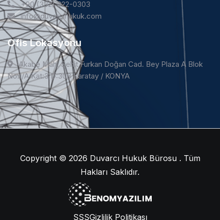
+90 (332) 322-0303
info@duvarcihukuk.com
Ofis Lokasyonu
Akabe Mah. Şehit Furkan Doğan Cad. Bey Plaza A Blok
No:1/A Kat:3 D:308 Karatay / KONYA
Copyright © 2026
Duvarcı Hukuk Bürosu . Tüm
Hakları Saklıdır.
SSS
Gizlilik Politikası