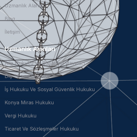
Uzmanlık Alanları
Blog
İletişim
Uzmanlık Alanları
Aile Hukuku Ve Boşanma Davaları
Dış Ticaret Hukuku
İş Hukuku Ve Sosyal Güvenlik Hukuku
Konya Miras Hukuku
Vergi Hukuku
Ticaret Ve Sözleşmeler Hukuku