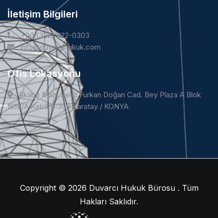
İletişim Bilgileri
+90 (332) 322-0303
info@duvarcihukuk.com
Ofis Lokasyonu
Akabe Mah. Şehit Furkan Doğan Cad. Bey Plaza A Blok
No:1/A Kat:3 D:308 Karatay / KONYA
Copyright © 2026
Duvarcı Hukuk Bürosu . Tüm
Hakları Saklıdır.