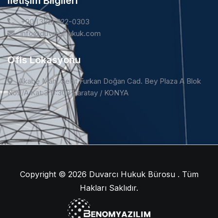
İletişim Bilgileri
+90 (332) 322-0303
info@duvarcihukuk.com
Ofis Lokasyonu
Akabe Mah. Şehit Furkan Doğan Cad. Bey Plaza A Blok
No:1/A Kat:3 D:308 Karatay / KONYA
Copyright © 2026
Duvarcı Hukuk Bürosu . Tüm
Hakları Saklıdır.