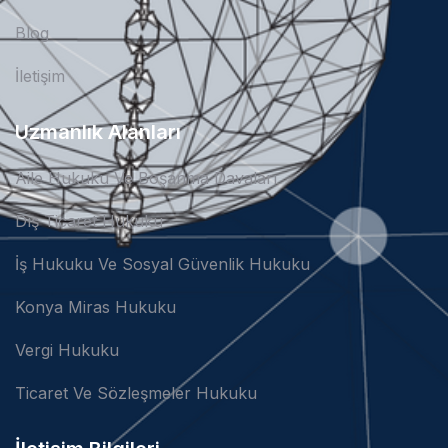
Blog
İletişim
Uzmanlık Alanları
Aile Hukuku Ve Boşanma Davaları
Dış Ticaret Hukuku
İş Hukuku Ve Sosyal Güvenlik Hukuku
Konya Miras Hukuku
Vergi Hukuku
Ticaret Ve Sözleşmeler Hukuku